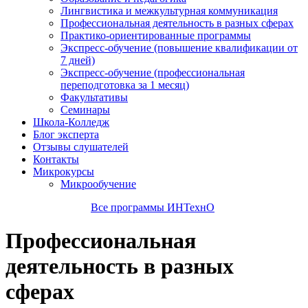
Лингвистика и межкультурная коммуникация
Профессиональная деятельность в разных сферах
Практико-ориентированные программы
Экспресс-обучение (повышение квалификации от
7 дней)
Экспресс-обучение (профессиональная
переподготовка за 1 месяц)
Факультативы
Семинары
Школа-Колледж
Блог эксперта
Отзывы слушателей
Контакты
Микрокурсы
Микрообучение
Все программы ИНТехнО
Профессиональная
деятельность в разных
сферах