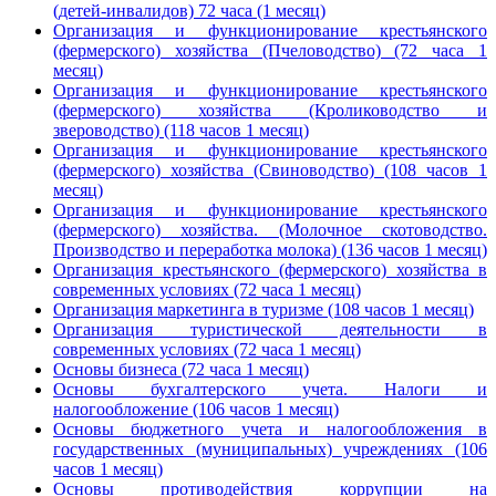
(детей-инвалидов) 72 часа (1 месяц)
Организация и функционирование крестьянского
(фермерского) хозяйства (Пчеловодство) (72 часа 1
месяц)
Организация и функционирование крестьянского
(фермерского) хозяйства (Кролиководство и
звероводство) (118 часов 1 месяц)
Организация и функционирование крестьянского
(фермерского) хозяйства (Свиноводство) (108 часов 1
месяц)
Организация и функционирование крестьянского
(фермерского) хозяйства. (Молочное скотоводство.
Производство и переработка молока) (136 часов 1 месяц)
Организация крестьянского (фермерского) хозяйства в
современных условиях (72 часа 1 месяц)
Организация маркетинга в туризме (108 часов 1 месяц)
Организация туристической деятельности в
современных условиях (72 часа 1 месяц)
Основы бизнеса (72 часа 1 месяц)
Основы бухгалтерского учета. Налоги и
налогообложение (106 часов 1 месяц)
Основы бюджетного учета и налогообложения в
государственных (муниципальных) учреждениях (106
часов 1 месяц)
Основы противодействия коррупции на