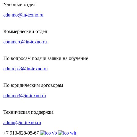
Учебный отдел
edu.mo@in-texno.ru
Коммерческий отдел
commerc@in-texno.ru
По вопросам подачи заявки на обучение
edu.rcps3@in-texno.ru
По юридическим договорам
edu.mo3@in-texno.ru
Техническая поддержка
admin@in-texno.ru
+7 913-628-05-67