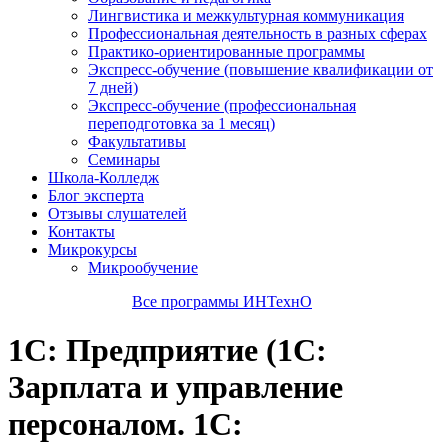
Лингвистика и межкультурная коммуникация
Профессиональная деятельность в разных сферах
Практико-ориентированные программы
Экспресс-обучение (повышение квалификации от
7 дней)
Экспресс-обучение (профессиональная
переподготовка за 1 месяц)
Факультативы
Семинары
Школа-Колледж
Блог эксперта
Отзывы слушателей
Контакты
Микрокурсы
Микрообучение
Все программы ИНТехнО
1С: Предприятие (1С:
Зарплата и управление
персоналом. 1С: