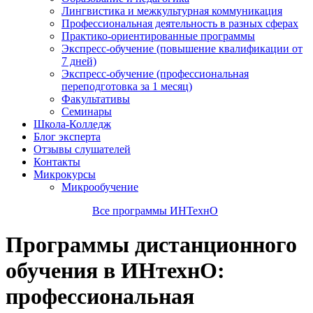
Лингвистика и межкультурная коммуникация
Профессиональная деятельность в разных сферах
Практико-ориентированные программы
Экспресс-обучение (повышение квалификации от
7 дней)
Экспресс-обучение (профессиональная
переподготовка за 1 месяц)
Факультативы
Семинары
Школа-Колледж
Блог эксперта
Отзывы слушателей
Контакты
Микрокурсы
Микрообучение
Все программы ИНТехнО
Программы дистанционного
обучения в ИНтехнО:
профессиональная