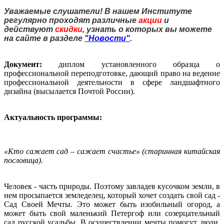
У
важаемые слушатели! В нашем Институте
регулярно проходят различные
акции
и
действуют
скидки
, узнать о которых вы можете
на сайте в разделе
"Новости"
.
Документ:
диплом установленного образца о
профессиональной переподготовке, дающий право на ведение
профессиональной деятельности в сфере ландшафтного
дизайна (высылается Почтой России).
Актуальность программы:
«Кто сажает сад – сажает счастье» (старинная китайская
пословица).
Человек - часть природы. Поэтому завладев кусочком земли, в
нем просыпается земледелец, который хочет создать свой сад -
Сад Своей Мечты. Это может быть изобильный огород, а
может быть свой маленький Петергоф или созерцательный
сад русской усадьбы. В осуществлении мечты помогут люди,