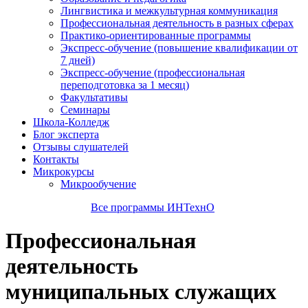
Лингвистика и межкультурная коммуникация
Профессиональная деятельность в разных сферах
Практико-ориентированные программы
Экспресс-обучение (повышение квалификации от
7 дней)
Экспресс-обучение (профессиональная
переподготовка за 1 месяц)
Факультативы
Семинары
Школа-Колледж
Блог эксперта
Отзывы слушателей
Контакты
Микрокурсы
Микрообучение
Все программы ИНТехнО
Профессиональная
деятельность
муниципальных служащих