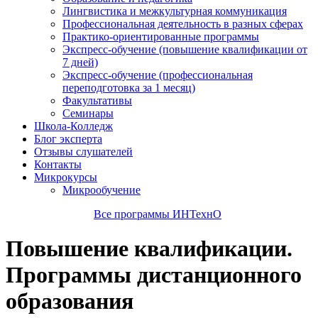
Лингвистика и межкультурная коммуникация
Профессиональная деятельность в разных сферах
Практико-ориентированные программы
Экспресс-обучение (повышение квалификации от
7 дней)
Экспресс-обучение (профессиональная
переподготовка за 1 месяц)
Факультативы
Семинары
Школа-Колледж
Блог эксперта
Отзывы слушателей
Контакты
Микрокурсы
Микрообучение
Все программы ИНТехнО
Повышение квалификации.
Программы дистанционного
образования