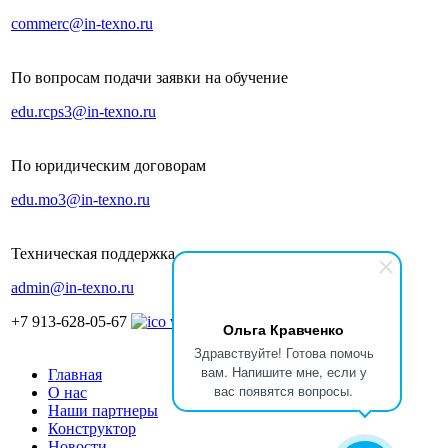
commerc@in-texno.ru
По вопросам подачи заявки на обучение
edu.rcps3@in-texno.ru
По юридическим договорам
edu.mo3@in-texno.ru
Техническая поддержка
admin@in-texno.ru
+7 913-628-05-67
Ольга Кравченко
Здравствуйте! Готова помочь
вам. Напишите мне, если у
Главная
вас появятся вопросы.
О нас
Наши партнеры
Конструктор
Новости