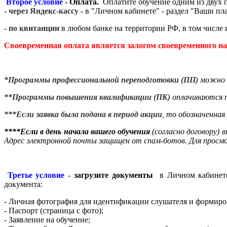
Второе условие
- Оплата.
Оплатите обучение одним из двух 
-
через Яндекс-кассу
-
в "Личном кабинете" - раздел "Ваши пл
-
по квитанции
в любом банке на территории РФ, в том числе 
Своевременная оплата
является залогом своевременного на
*Программы профессиональной переподготовки (ПП)
можно о
**Программы повышения квалификации (ПК)
оплачиваются п
***Если заявка была подана в период акции
, то обозначенная
****Если в день начала вашего обучения
(согласно договору) 
Адрес электронной почты защищен от спам-ботов. Для просмот
Третье условие
-
загрузите документы
в Личном кабинете
документа:
- Личная фотография для идентификации слушателя и формиро
- Паспорт (страница с фото);
- Заявление на обучение;