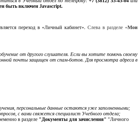
ратиться в Учебный отдел по телефону:
+7 (3812) 35-45-04
или
н быть включен Javascript.
твляется переход в «Личный кабинет».
Слева в разделе «
Мои
 обучение от другого слушателя. Если вы хотите помочь своему
онной почты защищен от спам-ботов. Для просмотра адреса в
бучения, персональные данные остаются уже заполненными;
вопросов, с вами свяжется специалист Учебного отдела;
ременно в разделе
"Документы для зачисления
"
"Личного