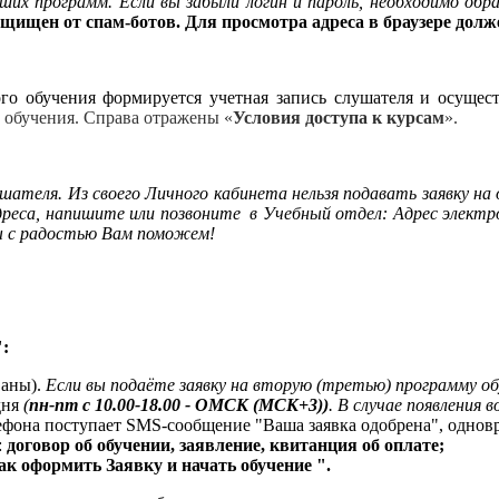
ших программ. Если вы забыли логин и пароль, необходимо об
щищен от спам-ботов. Для просмотра адреса в браузере долже
ого обучения формируется учетная запись слушателя и осущес
 обучения. Справа отражены «
Условия доступа к курсам
».
шателя. Из своего Личного кабинета нельзя подавать заявку на
 адреса, напишите или позвоните в Учебный отдел:
Адрес электр
 с радостью Вам поможем!
:
ваны).
Если вы подаёте заявку на вторую (третью) программу о
дня
(
пн-пт с 10.00-18.00 - ОМСК (МСК+3))
. В случае появления 
ефона поступает SMS-сообщение "Ваша заявка одобрена", однов
:
договор об обучении, заявление, квитанция об оплате;
к оформить Заявку и начать обучение ".