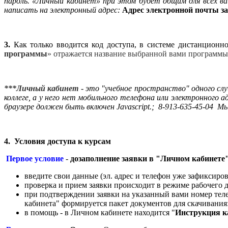
пароль. «Личный кабинет» при этом будет общим для всех ва
написать на электронный адрес:
Адрес электронной почты за
3.
Как только вводится код доступа, в системе дистанционн
программы
» отражается название выбранной вами программы
***Личный кабинет
- это "учебное пространство" одного слу
коллеге, а у него нет мобильного телефона или электронного
браузере должен быть включен Javascript.
; 8-913-635-45-04
Мы
4.
Условия доступа к курсам
Первое условие
-
дозаполнение заявки в "Личном кабинете"
введите свои данные (эл. адрес и телефон уже зафиксиро
проверка и прием заявки происходит в режиме рабочего 
при подтверждении заявки на указанный вами номер тел
кабинета" формируется пакет документов для скачивания
в помощь - в Личном кабинете находится "
Инструкция ка