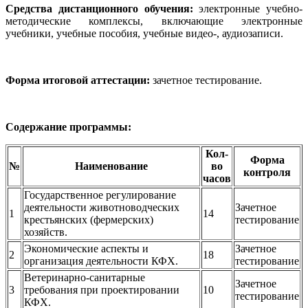
Средства дистанционного обучения:
электронные учебно-
методические комплексы, включающие электронные
учебники, учебные пособия, учебные видео-, аудиозаписи.
Форма итоговой аттестации:
зачетное тестирование.
Содержание программы:
Кол-
Форма
№
Наименование
во
контроля
часов
Государственное регулирование
деятельности животноводческих
Зачетное
1
14
крестьянских (фермерских)
тестирование
хозяйств.
Экономические аспекты и
Зачетное
2
18
организация деятельности КФХ.
тестирование
Ветеринарно-санитарные
Зачетное
3
требования при проектировании
10
тестирование
КФХ.