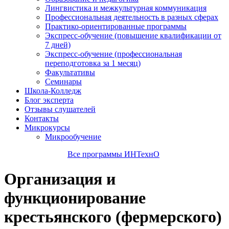
Лингвистика и межкультурная коммуникация
Профессиональная деятельность в разных сферах
Практико-ориентированные программы
Экспресс-обучение (повышение квалификации от
7 дней)
Экспресс-обучение (профессиональная
переподготовка за 1 месяц)
Факультативы
Семинары
Школа-Колледж
Блог эксперта
Отзывы слушателей
Контакты
Микрокурсы
Микрообучение
Все программы ИНТехнО
Организация и
функционирование
крестьянского (фермерского)