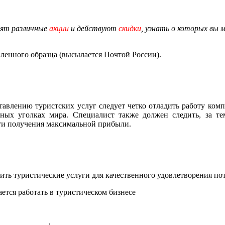
дят различные
акции
и действуют
скидки
, узнать о которых вы 
енного образца (высылается Почтой России).
авлению туристских услуг следует четко отладить работу комп
ых уголках мира. Специалист также должен следить, за тем
ути получения максимальной прибыли.
ить туристические услуги для качественного удовлетворения по
ается работать в туристическом бизнесе