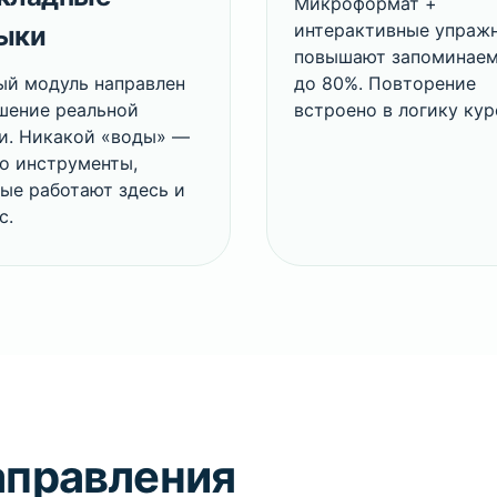
Микроформат +
интерактивные упраж
ыки
повышают запоминае
й модуль направлен
до 80%. Повторение
шение реальной
встроено в логику кур
и. Никакой «воды» —
о инструменты,
ые работают здесь и
с.
аправления