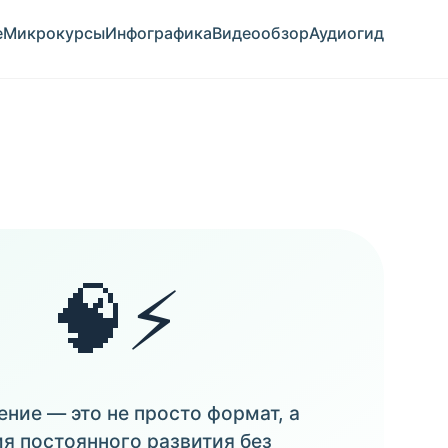
е
Микрокурсы
Инфографика
Видеообзор
Аудиогид
🧠⚡
ние — это не просто формат, а
я постоянного развития без