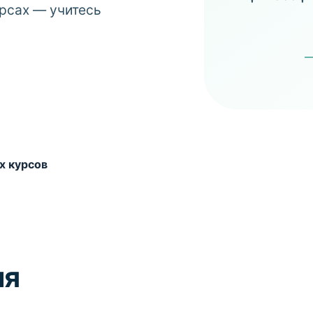
рсах — учитесь
—
х курсов
ия