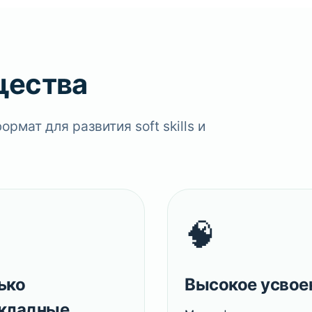
щества
мат для развития soft skills и
🧠
ько
Высокое усвое
кладные