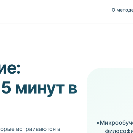
О метод
ие:
15 минут в
«Микрообуче
оторые встраиваются в
философи