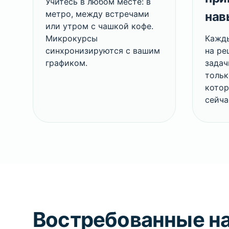
Учитесь в любом месте: в
метро, между встречами
нав
или утром с чашкой кофе.
Микрокурсы
Кажды
синхронизируются с вашим
на ре
графиком.
задач
тольк
котор
сейча
Вострeбованные н