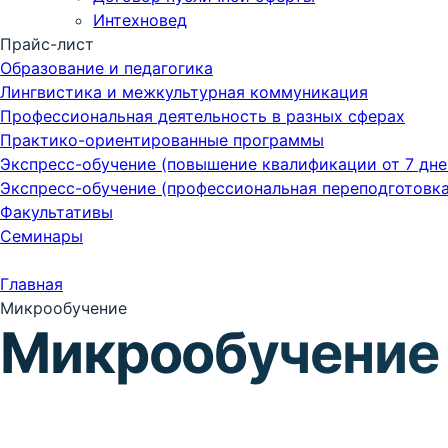
Интехновед
Прайс-лист
Образование и педагогика
Лингвистика и межкультурная коммуникация
Профессиональная деятельность в разных сферах
Практико-ориентированные программы
Экспресс-обучение (повышение квалификации от 7 дне
Экспресс-обучение (профессиональная переподготовка 
Факультативы
Семинары
Главная
Микрообучение
Микрообучение