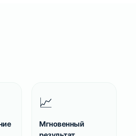
📈
ние
Мгновенный
результат