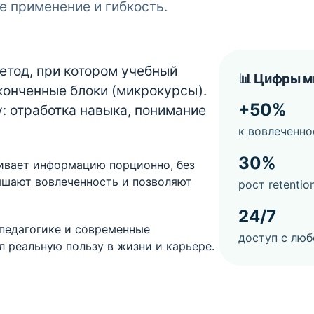
е применение и гибкость.
етод, при котором учебный
📊 Цифры м
конченные блоки (микрокурсы).
+50%
: отработка навыка, понимание
к вовлеченн
30%
ивает информацию порционно, без
ышают вовлеченность и позволяют
рост retenti
24/7
педагогике и современные
доступ с люб
 реальную пользу в жизни и карьере.