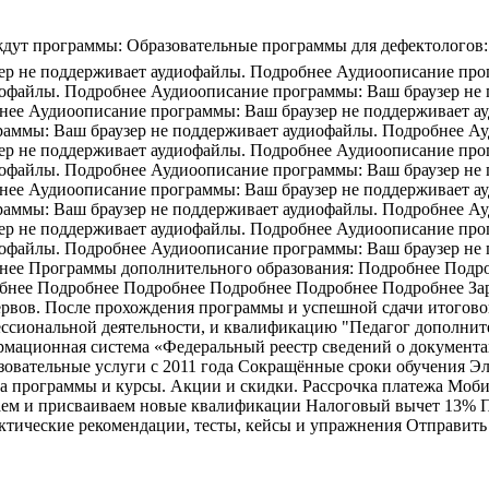
 ждут программы: Образовательные программы для дефектологов
ер не поддерживает аудиофайлы. Подробнее Аудиоописание про
иофайлы. Подробнее Аудиоописание программы: Ваш браузер не
нее Аудиоописание программы: Ваш браузер не поддерживает а
аммы: Ваш браузер не поддерживает аудиофайлы. Подробнее Ау
ер не поддерживает аудиофайлы. Подробнее Аудиоописание про
иофайлы. Подробнее Аудиоописание программы: Ваш браузер не
нее Аудиоописание программы: Ваш браузер не поддерживает а
аммы: Ваш браузер не поддерживает аудиофайлы. Подробнее Ау
ер не поддерживает аудиофайлы. Подробнее Аудиоописание про
иофайлы. Подробнее Аудиоописание программы: Ваш браузер не
бнее Программы дополнительного образования: Подробнее Под
нее Подробнее Подробнее Подробнее Подробнее Подробнее Заре
нервов. После прохождения программы и успешной сдачи итогов
сиональной деятельности, и квалификацию "Педагог дополнител
ационная система «Федеральный реестр сведений о документах 
овательные услуги с 2011 года Сокращённые сроки обучения Эл
на программы и курсы. Акции и скидки. Рассрочка платежа Моби
аем и присваиваем новые квалификации Налоговый вычет 13% П
ктические рекомендации, тесты, кейсы и упражнения Отправить