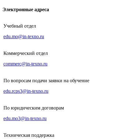
Электронные адреса
Учебный отдел
edu.mo@in-texno.ru
Коммерческий отдел
commerc@in-texno.ru
По вопросам подачи заявки на обучение
edu.rcps3@in-texno.ru
По юридическим договорам
edu.mo3@in-texno.ru
Техническая поддержка