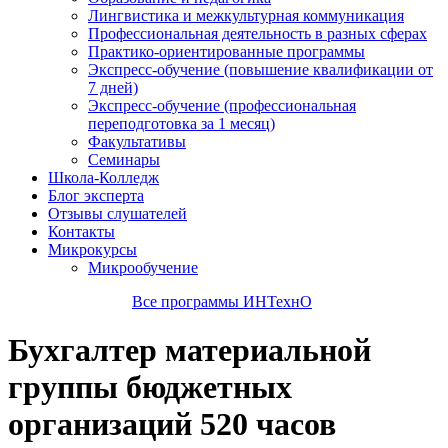
Лингвистика и межкультурная коммуникация
Профессиональная деятельность в разных сферах
Практико-ориентированные программы
Экспресс-обучение (повышение квалификации от
7 дней)
Экспресс-обучение (профессиональная
переподготовка за 1 месяц)
Факультативы
Семинары
Школа-Колледж
Блог эксперта
Отзывы слушателей
Контакты
Микрокурсы
Микрообучение
Все программы ИНТехнО
Бухгалтер материальной
группы бюджетных
организаций 520 часов