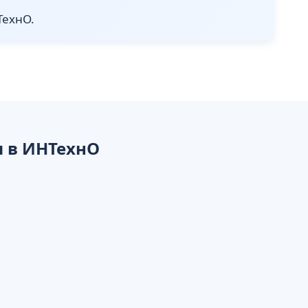
ТехнО.
я в ИНТехнО