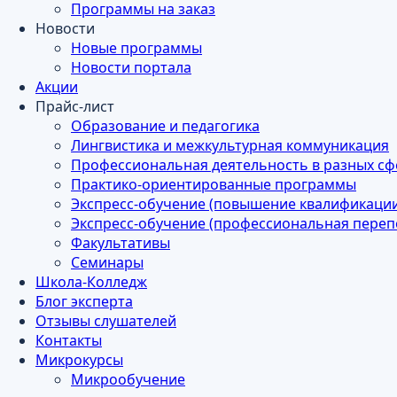
Программы на заказ
Новости
Новые программы
Новости портала
Акции
Прайс-лист
Образование и педагогика
Лингвистика и межкультурная коммуникация
Профессиональная деятельность в разных сф
Практико-ориентированные программы
Экспресс-обучение (повышение квалификации 
Экспресс-обучение (профессиональная перепо
Факультативы
Семинары
Школа-Колледж
Блог эксперта
Отзывы слушателей
Контакты
Микрокурсы
Микрообучение