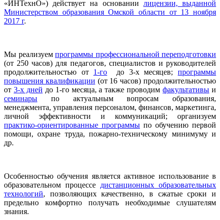
«ИНТехнО») действует на основании
лицензии, выданной
Министерством образования Омской области от 13 ноября
2017 г
.
Мы реализуем
программы профессиональной переподготовки
(от 250 часов) для педагогов, специалистов и руководителей
продолжительностью от
1-го
до 3-х месяцев;
программы
повышения квалификации
(от 16 часов) продолжительностью
от
3-х дней
до 1-го месяца, а также проводим
факультативы
и
семинары
по актуальным вопросам образования,
менеджмента, управления персоналом, финансов, маркетинга,
личной эффективности и коммуникаций; организуем
практико-ориентированные программы
по обучению первой
помощи, охране труда, пожарно-техническому минимуму и
др.
Особенностью обучения является активное использование в
образовательном процессе
дистанционных образовательных
технологий
, позволяющих качественно, в сжатые сроки и
предельно комфортно получать необходимые слушателям
знания.