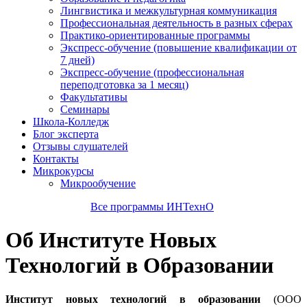
Лингвистика и межкультурная коммуникация
Профессиональная деятельность в разных сферах
Практико-ориентированные программы
Экспресс-обучение (повышение квалификации от
7 дней)
Экспресс-обучение (профессиональная
переподготовка за 1 месяц)
Факультативы
Семинары
Школа-Колледж
Блог эксперта
Отзывы слушателей
Контакты
Микрокурсы
Микрообучение
Все программы ИНТехнО
Об Институте Новых
Технологий в Образовании
Институт новых технологий в образовании
(ООО