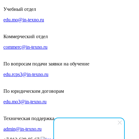
Учебный отдел
edu.mo@in-texno.ru
Коммерческий отдел
commerc@in-texno.ru
По вопросам подачи заявки на обучение
edu.rcps3@in-texno.ru
По юридическим договорам
edu.mo3@in-texno.ru
Техническая поддержка
admin@in-texno.ru