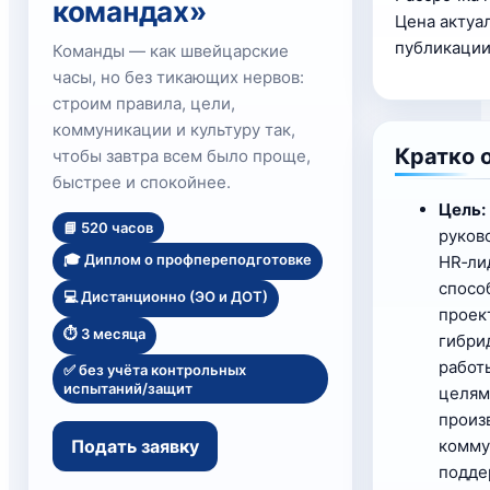
командах»
Цена актуал
публикации
Команды — как швейцарские
часы, но без тикающих нервов:
строим правила, цели,
коммуникации и культуру так,
Кратко 
чтобы завтра всем было проще,
быстрее и спокойнее.
Цель:
📘 520 часов
руков
🎓 Диплом о профпереподготовке
HR‑ли
спосо
💻 Дистанционно (ЭО и ДОТ)
проек
⏱️ 3 месяца
гибри
работ
✅ без учёта контрольных
испытаний/защит
целям
произ
Подать заявку
комму
подде