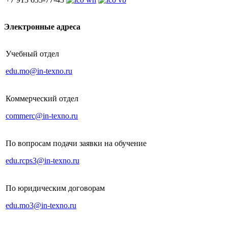
Электронные адреса
Учебный отдел
edu.mo@in-texno.ru
Коммерческий отдел
commerc@in-texno.ru
По вопросам подачи заявки на обучение
edu.rcps3@in-texno.ru
По юридическим договорам
edu.mo3@in-texno.ru