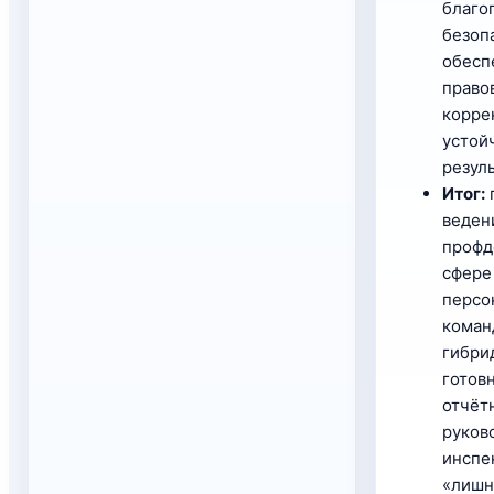
благо
безоп
обесп
право
корре
устой
резул
Итог:
веден
профд
сфере
персо
коман
гибри
готов
отчёт
руков
инспе
«лишн