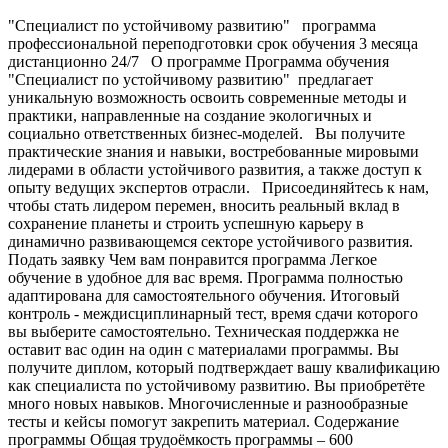
"Специалист по устойчивому развитию" программа профессиональной переподготовки срок обучения 3 месяца дистанционно 24/7 О программе Программа обучения "Специалист по устойчивому развитию" предлагает уникальную возможность освоить современные методы и практики, направленные на создание экологичных и социально ответственных бизнес-моделей. Вы получите практические знания и навыки, востребованные мировыми лидерами в области устойчивого развития, а также доступ к опыту ведущих экспертов отрасли. Присоединяйтесь к нам, чтобы стать лидером перемен, вносить реальный вклад в сохранение планеты и строить успешную карьеру в динамично развивающемся секторе устойчивого развития. Подать заявку Чем вам понравится программа Легкое обучение в удобное для вас время. Программа полностью адаптирована для самостоятельного обучения. Итоговый контроль - междисциплинарный тест, время сдачи которого вы выберите самостоятельно. Техническая поддержка не оставит вас один на один с материалами программы. Вы получите диплом, который подтверждает вашу квалификацию как специалиста по устойчивому развитию. Вы приобретёте много новых навыков. Многочисленные и разнообразные тесты и кейсы помогут закрепить материал. Содержание программы Общая трудоёмкость программы – 600 академических часов Модуль 1. Введение в концепцию устойчивого развития (56 ч.) 1.1. История и эволюция концепции УР (10 ч.) 1. Исторические предпосылки формирования идеи УР.2. Влияние ключевых международных событий (Стокгольмская конференция, Рио-92 и др.).3. Роль научного сообщества и общественных движений в развитии парадигмы.4. Постепенный переход от экологического к социально-экономическому фокусу.5. Основные критические взгляды на концепцию УР. 1.2. Основные теории и модели УР (10 ч.) 1. Теория «Тройного баланса» (Triple Bottom Line).2. Понятийный аппарат «сильной» и «слабой» устойчивости.3. Концепция «Зелёной экономики» и её варианты.4. Индексы и рейтинги (HDI, GNH, и др.) как инструменты измерения устойчивости.5. Современные научные дискуссии о будущем УР. 1.3. Цели устойчивого развития ООН (SDGs) (12 ч.) 1. Предпосылки создания и структура 17 целей ООН.2. Цели, связанные с искоренением бедности и снижением неравенства.3. Механизмы мониторинга и отчётности (Voluntary National Reviews и др.).4. Взаимосвязь SDGs с национальными планами и стратегиями.5. Примеры успешной интеграции целей ООН в деятельность корпораций и государств. 1.4. Общественные и экономические драйверы УР (12 ч.) 1. Роль государственных институтов в продвижении УР.2. Влияние бизнеса и рыночных механизмов на формирование устойчивых практик.3. Гражданское общество как движущая сила социальных изменений.4. Глобальные экономические тенденции (цифровизация, глобализация) и их связь с УР.5. Барьеры и возможности внедрения УР в разных секторах экономики. 1.5. Тройная спираль «экономика – общество – окружающая среда» (12 ч.) 1. Взаимосвязь и взаимозависимость трёх компонентов УР.2. Практические кейсы балансировки интересов разных стейкхолдеров.3. Инструменты комплексной оценки воздействия (социальной, экономической, экологической).4. Риски дисбаланса и способы их минимизации.5. Перспективные направления развития концепции тройной спирали. Модуль 2. Нормативно-правовые аспекты и стандарты в сфере УР (74 ч.) 2.1. Международное правовое поле (14 ч.) 1. Ключевые конвенции и договора ООН, регулирующие соц.-экон. аспекты.2. Механизмы внедрения международных норм на национальном уровне.3. Практика взаимодействия международных организаций (МОТ, ВОЗ и др.) с госструктурами.4. Прецеденты судебных разбирательств в области прав человека и соц. защиты.5. Роль неправительственных организаций (Amnesty International, WWF и др.) в формировании правового поля. 2.2. Российское законодательство в сфере социально-экономического развития (15 ч.) 1. Основные федеральные законы, регулирующие социальные и экономические программы.2. Нормативные акты, связанные с соц. партнёрством (Трудовой кодекс, федеральные программы и пр.).3. Механизмы госрегулирования и контроля (надзорные органы, лицензионные требования).4. Специальные экономические и социальные программы на региональном уровне.5. Возможности и ограничения развития соц.-экон. политики в российском контексте. 2.3. Международные стандарты и их применение (ISO 26000, GRI, ILO и др.) (15 ч.) 1. Основные положения ISO 26000: руководство по соц. ответственности.2. Стандарты GRI в сфере нефинансовой отчётности и их роль в бизнесе.3. Рекомендации и конвенции МОТ, связанные с трудовыми правами и соц. защитой.4. Другие профильные стандарты: AA1000, SA8000 и т. п.5. Практика внедрения стандартов: методы адаптации и сертификации. 2.4. Механизмы господдержки и грантовое финансирование (15 ч.) 1. Государственные программы: критерии участия и порядок оформления заявок.2. Субсидии и налоговые льготы для социальных предприятий.3. Грантовые фонды: российские и международные (Фонд Президентских грантов, ЕС, ООН и др.).4. Этапы подготовки грантовой заявки и основные ошибки.5. Контроль и отчётность по грантовым проектам.2.5. Социальное партнёрство и договорное регулирование (15 ч.) 1. Коллективные договоры: сущность, структура, порядок заключения.2. Практика взаимодействия с профсоюзами и общественными организациями.3. Трёхсторонние комиссии (государство, работодатели, работники): роль и функции.4. Медиация и альтернативные способы разрешения трудовых споров.5. Международные примеры успешного соц. партнёрства (Скандинавские страны, Германия и др.) Модуль 3. Управление социальными проектами и сообществами (114 ч.) 3.1. Принципы разработки и реализации социально ориентированных программ (23 ч.) 1. Этапы планирования социальных проектов: анализ потребностей, постановка целей, дизайн решений.2. Определение целевых групп и формулирование критериев эффективности.3. Выбор организационной формы реализации (НКО, госпрограмма, частно-государственное партнёрство).4. Стратегии долгосрочной устойчивости проектов (финансовые, институциональные).5. Методы комплексной оценки рисков и управления ими. 3.2. Методы оценки социального воздействия (SROI, социальный аудит) (23 ч.) 1.Принципы и ключевые этапы расчёта SROI (Social Return on Investment).2. Сбор и анализ данных для проведения соц. аудита.3. Применение качественных и количественных индикаторов.4. Интерпретация результатов SROI и их использование в управленческих решениях.5. Примеры внедрения оценки соц. воздействия в корпоративном и гос. секторах. 3.3. Взаимодействие с НКО, волонтёрство, локальные сообщества (23 ч.) 1. Роль некоммерческого сектора в решении соц.-экон. задач.2. Механизмы сотрудничества бизнеса и НКО (краудсорсинг, партнёрские программы и др.).3. Организация и координация волонтёрских инициатив.4. Подходы к формированию и развитию локальных сообществ (community development).5. Измерение вклада НКО и волонтёрства в социальный капитал. 3.4. Управление социальными проектами: планирование и контроль (23 ч.) 1. Составление плана проекта (Work Breakdown Structure, сроки, ресурсы).2. Постановка SMART-целей и разработка дорожных карт.3. Традиционные и гибкие методологии (Agile) в социальном проектировании.4. Мониторинг хода проекта: ключевые показатели, отчётность, корректировка.5. Практика управления конфликтами в проектной команде и с внешними стейкхолдерами. 3.5. Мониторинг социального капитала и общественной сплочённости (22 ч.) 1. Понятие и компоненты социального капитала (доверие, нормы, сети).2. Методы замера общественной сплочённости (опросы, индексы, качественные исследования).3. Влияние культурных и исторических факторов на социальный капитал.4. Разработка инструментов укрепления доверия и солидарности (образовательные программы, публичные мероприятия и т. п.).5. Примеры успешного роста соц. капитала через местные инициативы и гражданские проекты. Модуль 4. Экономическая эффективность и инновации в УР (94 ч.) 4.1. Модели социально-экономического развития (19 ч.) 1. Основные подходы к соц.-экон. развитию: плановая, рыночная, смешанная экономика.2. Социальное предпринимательство: определение, особенности, место в экономике.3. «Sharing economy» (экономика совместного пользования) и её социальные эффекты.4. Роль малого и среднего бизнеса в устойчивом развитии регионов.5. Примеры успешных моделей с ориентацией на решение соц. проблем. 4.2. Импакт-инвестирование и «зелёные» финансовые инструменты (19 ч.) 1. Природа и типы импакт-инвестиций (фонды, частные инвесторы, крауд-инвестиции).2. «Зелёные» облигации и их роль в развитии «зелёной» и соц. инфраструктуры.3. Критерии отбора проектов для импакт-инвестирования.4. Методы оценки эффективности импакт-инвестиций (финансовой и социальной).5. Тенденции роста рынка импакт-инвестирования в мире и в России. 4.3. Грантовые возможности и краудфандинг (19 ч.)1. Основные платформы краудфандинга и их специфика (Kickstarter, Планета.ру и др.).2. Подготовка заявки и промо-кампании для краудфандинг-проекта.3. Работа с аудиторией: формирование лояльного сообщества, обратная связь.4. Грантовые программы от частных фондов и международных организаций (Erasmus+, USAID и т. п.).5. Особенности отчетности и транспарентности при получении гранта или краудфинансирования. 4.4. Инновационные бизнес-модели (Inclusive Business, B-Corp) (19 ч.) 1. Концепция B-Corporation и критерии сертификации (B Impact Assessment).2. Inclusive Business: вовлечение в экономическую деятельность уязвимых групп населения.3. Механизмы формирования ценности для общества и бизнеса одновременно (Shared Value).4. Примеры глобальных компани