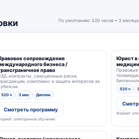
овки
По умолчанию: 520 часов • 3 месяца
Правовое сопровождение
Юрист в 
международного бизнеса /
медицин
трансграничное право
Правовые
телемедиц
ВЭД-контракты, санкционные риски,
биотехнол
юрисдикции, комплаенс и защита интересов за
рубежом.
520 ч
520 ч
3 мес
Диплом
Смотр
Смотреть программу
Формат: эле
ормат: электронное обучение
Юрист-аналитик / юридическое
Комплаен