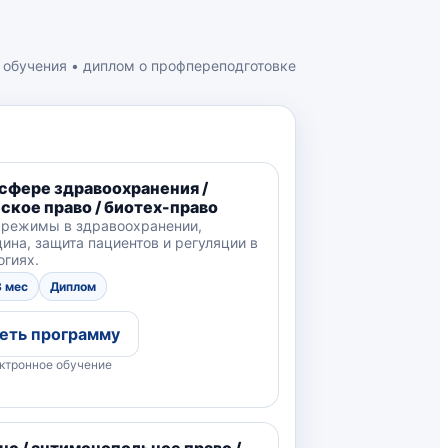
 обучения • диплом о профпереподготовке
сфере здравоохранения /
ское право / биотех-право
 режимы в здравоохранении,
ина, защита пациентов и регуляции в
огиях.
3 мес
Диплом
еть программу
ктронное обучение
с / антимонопольное право /