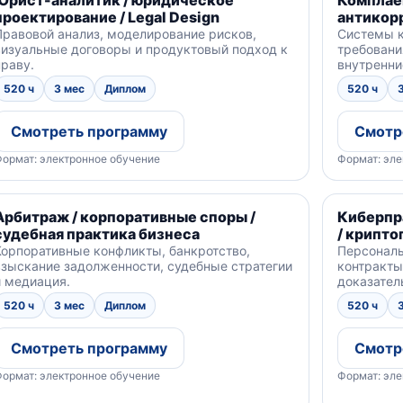
проектирование / Legal Design
антикор
Правовой анализ, моделирование рисков,
Системы к
визуальные договоры и продуктовый подход к
требовани
праву.
внутренни
520 ч
3 мес
Диплом
520 ч
Смотреть программу
Смотр
ормат: электронное обучение
Формат: эле
Арбитраж / корпоративные споры /
Киберпра
судебная практика бизнеса
/ крипто
Корпоративные конфликты, банкротство,
Персональ
взыскание задолженности, судебные стратегии
контракты
и медиация.
доказател
520 ч
3 мес
Диплом
520 ч
Смотреть программу
Смотр
ормат: электронное обучение
Формат: эле