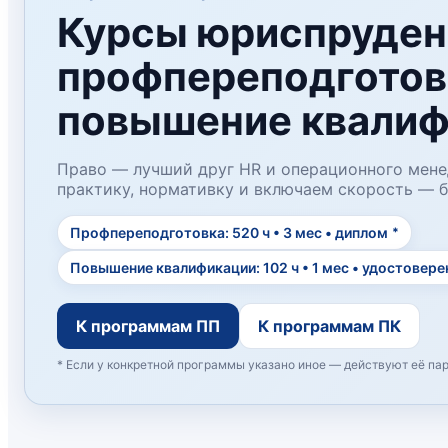
Курсы юриспруден
профпереподготов
повышение квалиф
Право — лучший друг HR и операционного мен
практику, нормативку и включаем скорость — б
Профпереподготовка: 520 ч • 3 мес • диплом
*
Повышение квалификации: 102 ч • 1 мес • удостовере
К программам ПП
К программам ПК
* Если у конкретной программы указано иное — действуют её па