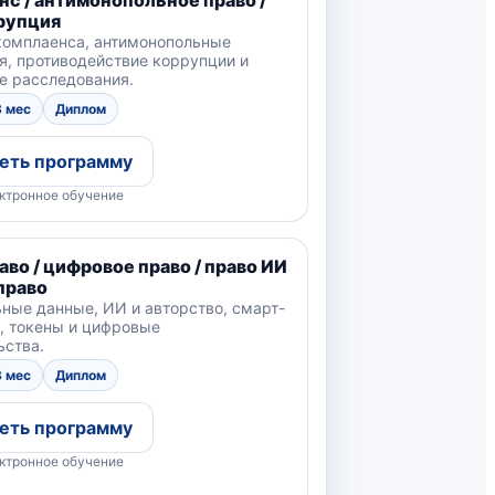
рупция
омплаенса, антимонопольные
я, противодействие коррупции и
е расследования.
3 мес
Диплом
еть программу
ктронное обучение
во / цифровое право / право ИИ
право
ные данные, ИИ и авторство, смарт-
, токены и цифровые
ьства.
3 мес
Диплом
еть программу
ктронное обучение