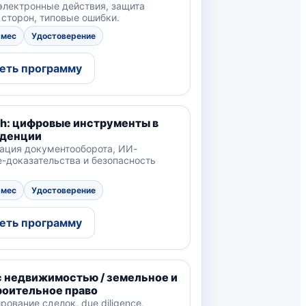
электронные действия, защита
 сторон, типовые ошибки.
 мес
Удостоверение
еть программу
ch: цифровые инструменты в
денции
ация документооборота, ИИ-
e-доказательства и безопасность
 мес
Удостоверение
еть программу
с недвижимостью / земельное и
роительное право
рование сделок, due diligence,