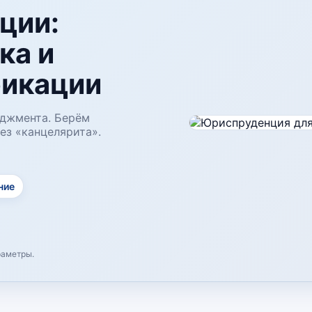
ции:
ка и
икации
еджмента. Берём
ез «канцелярита».
ние
раметры.