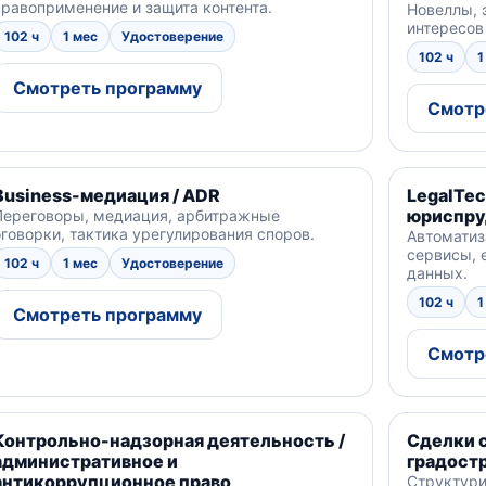
правоприменение и защита контента.
Новеллы, 
интересов
102 ч
1 мес
Удостоверение
102 ч
1
Смотреть программу
Смотр
Business-медиация / ADR
LegalTe
юриспру
Переговоры, медиация, арбитражные
оговорки, тактика урегулирования споров.
Автоматиз
сервисы, 
102 ч
1 мес
Удостоверение
данных.
102 ч
1
Смотреть программу
Смотр
Контрольно-надзорная деятельность /
Сделки 
административное и
градост
антикоррупционное право
Структури