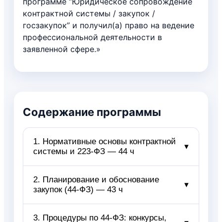
программе “Юридическое сопровождение
контрактной системы / закупок /
госзакупок” и получил(а) право на ведение
профессиональной деятельности в
заявленной сфере.»
Содержание программы
1. Нормативные основы контрактной
▾
системы и 223‑ФЗ — 44 ч
1.1. Источники: 44‑ФЗ, 223‑ФЗ,
2. Планирование и обоснование
▾
закупок (44‑ФЗ) — 43 ч
БК, ГК, КоАП, подзаконные акты
1.2. Принципы закупок и
судебные ориентиры
2.1. План‑график и увязка с БК/
3. Процедуры по 44‑ФЗ: конкурсы,