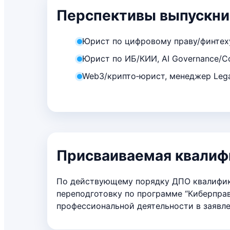
Перспективы выпускни
Юрист по цифровому праву/финтеху,
Юрист по ИБ/КИИ, AI Governance/Co
Web3/крипто‑юрист, менеджер Lega
Присваиваемая квалифи
По действующему порядку ДПО квалифика
переподготовку по программе “Киберправо
профессиональной деятельности в заявле