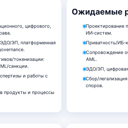
Ожидаемые р
ционного, цифрового,
Проектирование п
рава.
ИИ‑систем.
 ЭДО/ЭП, платформенная
Приватность/ИБ‑к
governance.
Сопровождение об
тивов/токенизации:
AML.
AML/санкции.
ЭДО/ЭП, цифровая
спертизы и работы с
Сбор/легализация
споров.
д в продукты и процессы