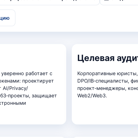
ацию
Целевая ауди
 уверенно работает с
Корпоративные юристы,
окенами: проектирует
DPO/IB‑специалисты, фи
 AI/Privacy/
проект‑менеджеры, кон
еб3‑проекты, защищает
Web2/Web3.
ектронными