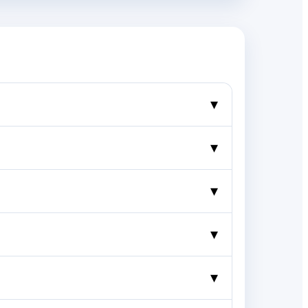
▾
▾
▾
▾
▾