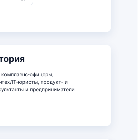
тория
 комплаенс‑офицеры,
нтех/IT‑юристы, продукт‑ и
сультанты и предприниматели