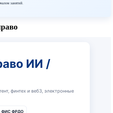
ачалом занятий.
право
раво ИИ /
ент, финтех и веб3, электронные
 в ФИС ФРДО