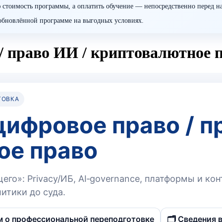
 стоимость программы, а оплатить обучение — непосредственно перед н
о обновлённой программе на выгодных условиях.
/ право ИИ / криптовалютное 
ТОВКА
цифровое право / п
ое право
го»: Privacy/ИБ, AI‑governance, платформы и конт
итики до суда.
м о профессиональной переподготовке
🗂️ Сведения