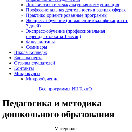
Лингвистика и межкультурная коммуникация
Профессиональная деятельность в разных сферах
Практико-ориентированные программы
Экспресс-обучение (повышение квалификации от
7 дней)
Экспресс-обучение (профессиональная
переподготовка за 1 месяц)
Факультативы
Семинары
Школа-Колледж
Блог эксперта
Отзывы слушателей
Контакты
Микрокурсы
Микрообучение
Все программы ИНТехнО
Педагогика и методика
дошкольного образования
Материалы