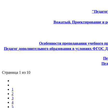
"Педагог
Вожатый. Проектирование и ре
Особенности преподавания учебного п
Педагог дополнительного образования в условиях ФГОС Д
Пе
Пед
Страница 1 из 10
1
2
3
4
5