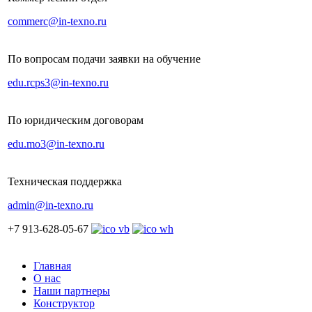
commerc@in-texno.ru
По вопросам подачи заявки на обучение
edu.rcps3@in-texno.ru
По юридическим договорам
edu.mo3@in-texno.ru
Техническая поддержка
admin@in-texno.ru
+7 913-628-05-67
Главная
О нас
Наши партнеры
Конструктор