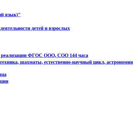
ий язык)"
деятельности детей и взрослых
ях реализации ФГОС ООО, СОО 144 часа
техника, шахматы, естественно-научный цикл, астрономия
яца
ации