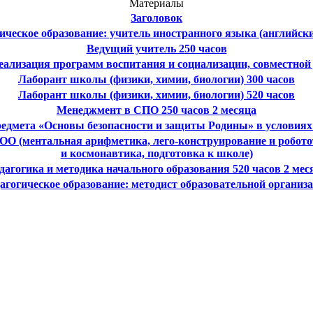
Материалы
Заголовок
ическое образование: учитель иностранного языка (английск
Ведущий учитель 250 часов
ализация программ воспитания и социализации, совместной 
Лаборант школы (физики, химии, биологии) 300 часов
Лаборант школы (физики, химии, биологии) 520 часов
Менеджмент в СПО 250 часов 2 месяца
редмета «Основы безопасности и защиты Родины» в услови
ОО (ментальная арифметика, лего-конструирование и робото
и космонавтика, подготовка к школе)
дагогика и методика начального образования 520 часов 2 мес
агогическое образование: методист образовательной организ