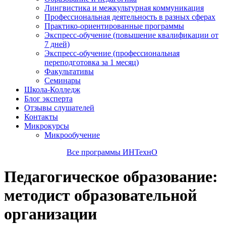
Лингвистика и межкультурная коммуникация
Профессиональная деятельность в разных сферах
Практико-ориентированные программы
Экспресс-обучение (повышение квалификации от
7 дней)
Экспресс-обучение (профессиональная
переподготовка за 1 месяц)
Факультативы
Семинары
Школа-Колледж
Блог эксперта
Отзывы слушателей
Контакты
Микрокурсы
Микрообучение
Все программы ИНТехнО
Педагогическое образование:
методист образовательной
организации