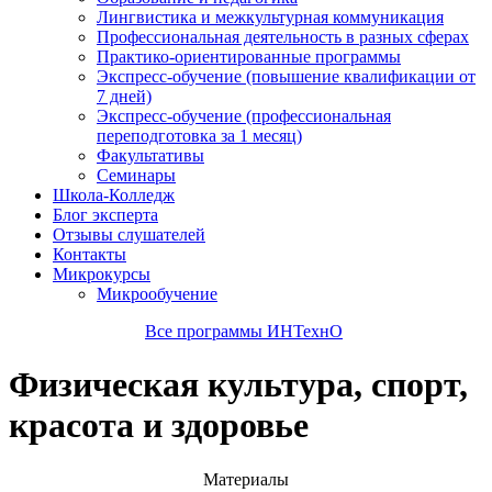
Лингвистика и межкультурная коммуникация
Профессиональная деятельность в разных сферах
Практико-ориентированные программы
Экспресс-обучение (повышение квалификации от
7 дней)
Экспресс-обучение (профессиональная
переподготовка за 1 месяц)
Факультативы
Семинары
Школа-Колледж
Блог эксперта
Отзывы слушателей
Контакты
Микрокурсы
Микрообучение
Все программы ИНТехнО
Физическая культура, спорт,
красота и здоровье
Материалы