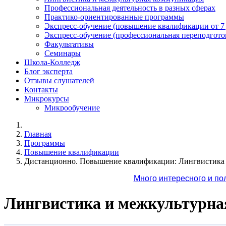
Профессиональная деятельность в разных сферах
Практико-ориентированные программы
Экспресс-обучение (повышение квалификации от 7
Экспресс-обучение (профессиональная переподготов
Факультативы
Семинары
Школа-Колледж
Блог эксперта
Отзывы слушателей
Контакты
Микрокурсы
Микрообучение
Главная
Программы
Повышение квалификации
Дистанционно. Повышение квалификации: Лингвистика 
Много интересного и по
Лингвистика и межкультурн