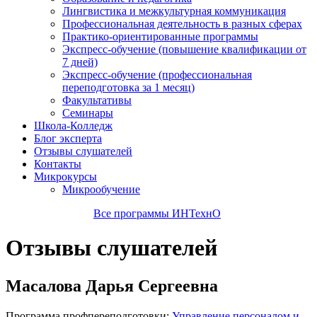
Лингвистика и межкультурная коммуникация
Профессиональная деятельность в разных сферах
Практико-ориентированные программы
Экспресс-обучение (повышение квалификации от
7 дней)
Экспресс-обучение (профессиональная
переподготовка за 1 месяц)
Факультативы
Семинары
Школа-Колледж
Блог эксперта
Отзывы слушателей
Контакты
Микрокурсы
Микрообучение
Все программы ИНТехнО
Отзывы слушателей
Масалова Дарья Сергеевна
Программа профпереподготовки:
Управление персоналом и