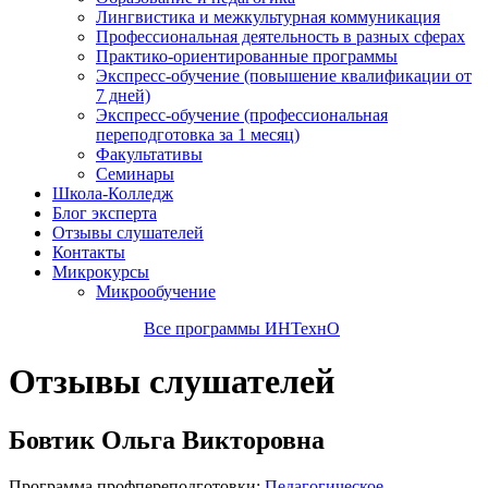
Лингвистика и межкультурная коммуникация
Профессиональная деятельность в разных сферах
Практико-ориентированные программы
Экспресс-обучение (повышение квалификации от
7 дней)
Экспресс-обучение (профессиональная
переподготовка за 1 месяц)
Факультативы
Семинары
Школа-Колледж
Блог эксперта
Отзывы слушателей
Контакты
Микрокурсы
Микрообучение
Все программы ИНТехнО
Отзывы слушателей
Бовтик Ольга Викторовна
Программа профпереподготовки:
Педагогическое