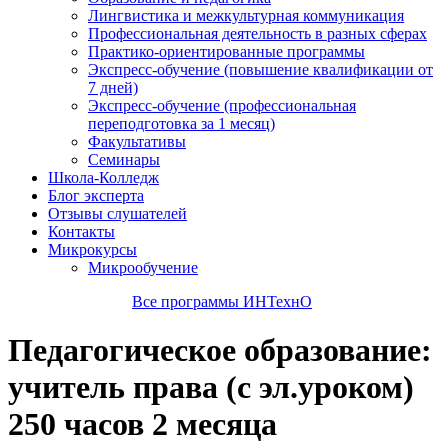
Лингвистика и межкультурная коммуникация
Профессиональная деятельность в разных сферах
Практико-ориентированные программы
Экспресс-обучение (повышение квалификации от
7 дней)
Экспресс-обучение (профессиональная
переподготовка за 1 месяц)
Факультативы
Семинары
Школа-Колледж
Блог эксперта
Отзывы слушателей
Контакты
Микрокурсы
Микрообучение
Все программы ИНТехнО
Педагогическое образование:
учитель права (с эл.уроком)
250 часов 2 месяца