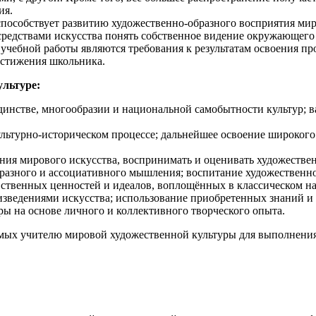
ия.
способствует развитию художественно-образного восприятия ми
средствами искусства понять собственное видение окружающего 
учебной работы являются требования к результатам освоения пр
остижения школьника.
ультуре:
единстве, многообразии и национальной самобытности культур;
ультурно-истори
ческом процессе; дальнейшее освоение широкого
ния мирового искусства, воспринимать и оценивать художествен
бразного и ассоциативного мышления; воспитание художественно
вственных ценностей и идеалов, воплощённых в классическом на
зведениями искусства; использование приобретенных знаний и 
ы на основе личного и коллективного творческого опыта.
мых учителю мировой художественной культуры для выполнения