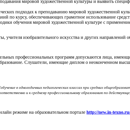
еподавания мировой художественной культуры и выявить специф
дических подходах к преподаванию мировой художественной куль
аний по курсу, обеспечивающих грамотное использование средств
одики обучения мировой художественной культуре с применени
ты, учителя изобразительного искусства и других направлений 
ельных профессиональных программ допускаются
лица, имеющи
бразование. Слушатели, имеющие диплом о неоконченном высшем
"обучение в одногодичных педагогических классах при средних общеобразов
оответственно и к среднему профессиональному образованию по действующем
онлайн режиме на образовательном портале
http://new.in-texno.ru