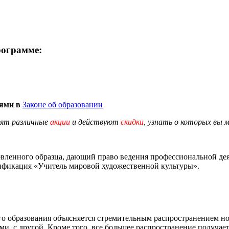
рограмме:
иями в
Законе об образовании
дят различные
акции
и действуют
скидки
, узнать о которых вы 
вленного образца, дающий право ведения профессиональной деят
лификация «Учитель мировой художественной культуры».
 образования объясняется стремительным распространением нов
и, с другой. Кроме того, все большее распространение получает