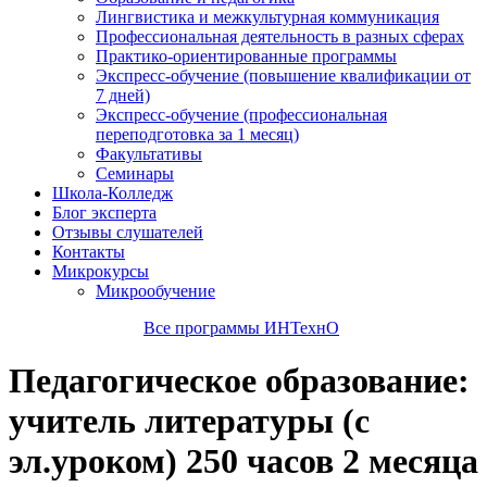
Лингвистика и межкультурная коммуникация
Профессиональная деятельность в разных сферах
Практико-ориентированные программы
Экспресс-обучение (повышение квалификации от
7 дней)
Экспресс-обучение (профессиональная
переподготовка за 1 месяц)
Факультативы
Семинары
Школа-Колледж
Блог эксперта
Отзывы слушателей
Контакты
Микрокурсы
Микрообучение
Все программы ИНТехнО
Педагогическое образование:
учитель литературы (с
эл.уроком) 250 часов 2 месяца