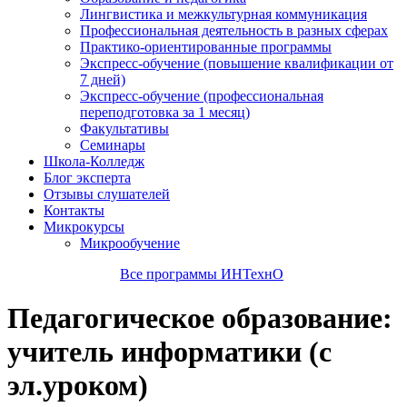
Лингвистика и межкультурная коммуникация
Профессиональная деятельность в разных сферах
Практико-ориентированные программы
Экспресс-обучение (повышение квалификации от
7 дней)
Экспресс-обучение (профессиональная
переподготовка за 1 месяц)
Факультативы
Семинары
Школа-Колледж
Блог эксперта
Отзывы слушателей
Контакты
Микрокурсы
Микрообучение
Все программы ИНТехнО
Педагогическое образование:
учитель информатики (с
эл.уроком)