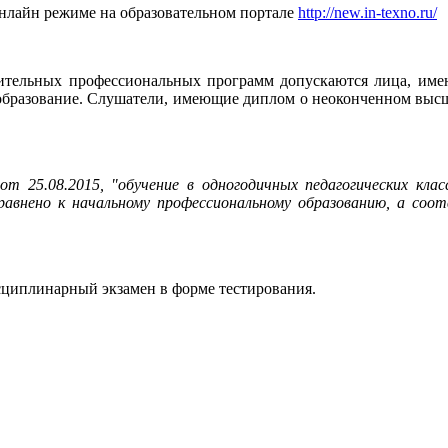
нлайн режиме на образовательном портале
http://new.in-texno.ru/
тельных профессиональных программ допускаются лица, имею
образование. Слушатели, имеющие диплом о неоконченном высше
т 25.08.2015, "обучение в одногодичных педагогических кла
нено к начальному профессиональному образованию, а соотв
циплинарный экзамен в форме тестирования.