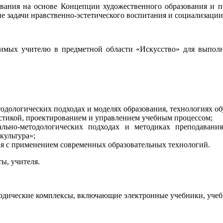
ования на основе Концепции художественного образования и п
задачи нравственно-эстетического воспитания и социализации 
имых учителю в предметной области «Искусство» для выполн
дологических подходах и моделях образования, технологиях об
стикой, проектированием и управлением учебным процессом;
ально-методологических подходах и методиках преподавани
культура»;
я с применением современных образовательных технологий.
ты, учителя.
дические комплексы, включающие электронные учебники, учебн