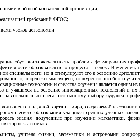
рономии в общеобразовательной организации;
с реализацией требований ФГОС;
твами уроков астрономии.
рации обусловила актуальность проблемы формирования профе
фективности образовательного процесса в целом. Изменения, 
ной специальности, но и стимулируют его к освоению дополнит
рованного, творчески мыслящего, конкурентоспособного учите
овационные технологии и средства обучения является одним из
гов и учащихся на освоение инновационных технологий и их 
 познавательного интереса, осознанному выбору будущей пр
 компонентов научной картины мира, создаваемой в сознании
строномического образования учащихся средних учебных заве
ировать знания, полученные при изучении математики, физи
сов старшеклассников.
одисты, учителя физики, математики и астрономии общеобр