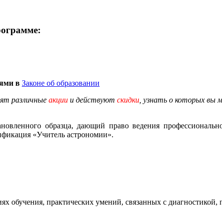
рограмме:
иями в
Законе об образовании
дят различные
акции
и действуют
скидки
, узнать о которых вы 
ановленного образца, дающий право ведения профессионально
лификация «Учитель астрономии».
ях обучения, практических умений, связанных с диагностикой,