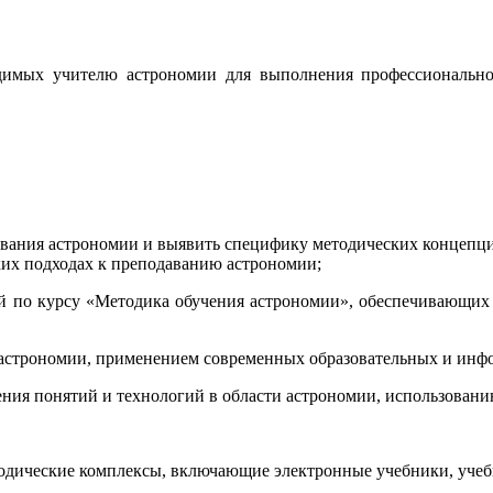
димых учителю астрономии для выполнения профессиональн
авания астрономии и выявить специфику методических концепци
ских подходах к преподаванию астрономии;
ий по курсу «Методика обучения астрономии», обеспечивающих 
я астрономии, применением современных образовательных и ин
ния понятий и технологий в области астрономии, использовани
дические комплексы, включающие электронные учебники, учебн