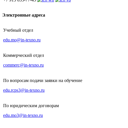
Электронные адреса
Учебный отдел
edu.mo@in-texno.ru
Коммерческий отдел
commerc@in-texno.ru
По вопросам подачи заявки на обучение
edu.rcps3@in-texno.ru
По юридическим договорам
edu.mo3@in-texno.ru