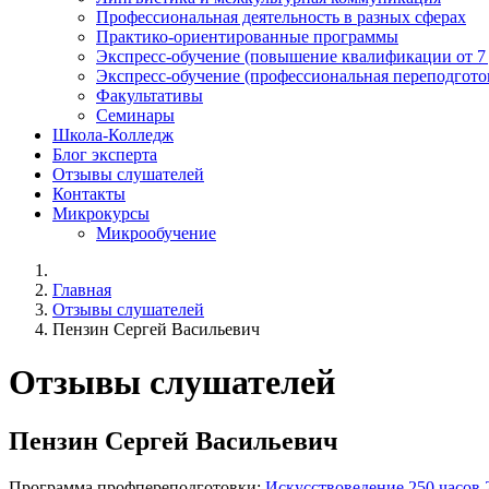
Профессиональная деятельность в разных сферах
Практико-ориентированные программы
Экспресс-обучение (повышение квалификации от 7
Экспресс-обучение (профессиональная переподготов
Факультативы
Семинары
Школа-Колледж
Блог эксперта
Отзывы слушателей
Контакты
Микрокурсы
Микрообучение
Главная
Отзывы слушателей
Пензин Сергей Васильевич
Отзывы слушателей
Пензин Сергей Васильевич
Программа профпереподготовки:
Искусствоведение 250 часов 