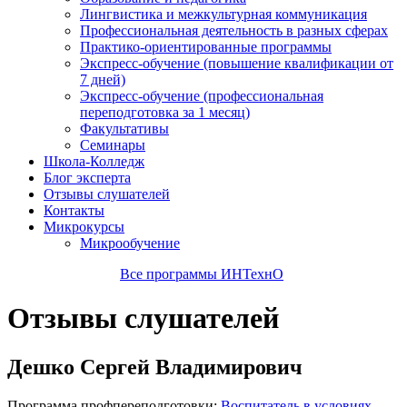
Лингвистика и межкультурная коммуникация
Профессиональная деятельность в разных сферах
Практико-ориентированные программы
Экспресс-обучение (повышение квалификации от
7 дней)
Экспресс-обучение (профессиональная
переподготовка за 1 месяц)
Факультативы
Семинары
Школа-Колледж
Блог эксперта
Отзывы слушателей
Контакты
Микрокурсы
Микрообучение
Все программы ИНТехнО
Отзывы слушателей
Дешко Сергей Владимирович
Программа профпереподготовки:
Воспитатель в условиях