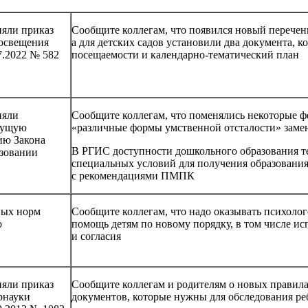
яли приказ
Сообщите коллегам, что появился новый перечен
освещения
а для детских садов установили два документа, 
7.2022 № 582
посещаемости и календарно-тематический план
няли
Сообщите коллегам, что поменялись некоторые 
дущую
«различные формы умственной отсталости» заме
ию Закона
В РГИС доступности дошкольного образования те
азовании
специальных условий для получения образования
с рекомендациями ПМПК
ых норм
Сообщите коллегам, что надо оказывать психол
о
помощь детям по новому порядку, в том числе ис
и согласия
яли приказ
Сообщите коллегам и родителям о новых правил
рнауки
документов, которые нужны для обследования ре