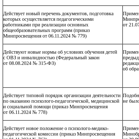
Действует новый перечень документов, подготовка
Примен
которых осуществляется педагогическими
Минпр
работниками при реализации основных
от 21.0
общеобразовательных программ (приказ
Минпросвещения от 06.11.2024 № 779)
Действуют новые нормы об условиях обучения детей
Приме
с ОВЗ и инвалидностью (Федеральный закон
преды
от 08.08.2024 № 315-ФЗ)
редакц
об обр
Действует типовой порядок организации деятельности
Подобн
по оказанию психолого-педагогической, медицинской
не был
и социальной помощи (приказ Минпросвещения
от 06.11.2024 № 778)
Действует новое положение о психолого-медико-
Примен
педагогической комиссии (приказ Минпросвещения
Миноб