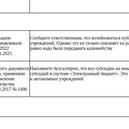
кацию
Сообщите ответственным, что возобновиться пуб
анавливали
учреждений. Однако это не сильно повлияет на ра
.2022
равно надо было передавать казначейству
1.2025
ого документа
Напомните бухгалтерии, что все субсидии на ины
о, применяли
субсидий в системе «Электронный бюджет». Это
овление
и автономных учреждений
ельства
2.2017 № 1496