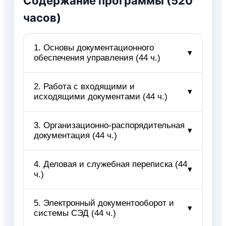
Содержание программы (520
часов)
1. Основы документационного
▾
обеспечения управления (44 ч.)
1.1. История и современное
2. Работа с входящими и
▾
исходящими документами (44 ч.)
понимание документа
1.2. Понятие документационного
обеспечения управления
2.1. Алгоритм приёма входящей
3. Организационно-распорядительная
▾
1.3. Профессиональная
документация (44 ч.)
корреспонденции
деятельность
2.2. Первичная обработка
делопроизводителя
полученных документов
3.1. Структура организационно-
4. Деловая и служебная переписка (44
▾
1.4. Классификация
2.3. Проверка корректности
ч.)
распорядительной документации
управленческих документов
оформления
3.2. Приказы по основной
1.5. Жизненный цикл документа
2.4. Регистрация входящих
деятельности
4.1. Основы деловой переписки
5. Электронный документооборот и
1.6. Система управленческой
▾
документов
3.3. Приказы по
системы СЭД (44 ч.)
4.2. Стилевые требования
документации
2.5. Маршрутизация и передача
административным вопросам