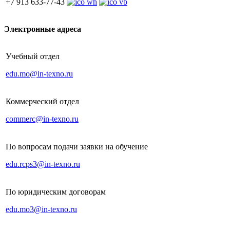
+7 913 633-77-43
Электронные адреса
Учебный отдел
edu.mo@in-texno.ru
Коммерческий отдел
commerc@in-texno.ru
По вопросам подачи заявки на обучение
edu.rcps3@in-texno.ru
По юридическим договорам
edu.mo3@in-texno.ru