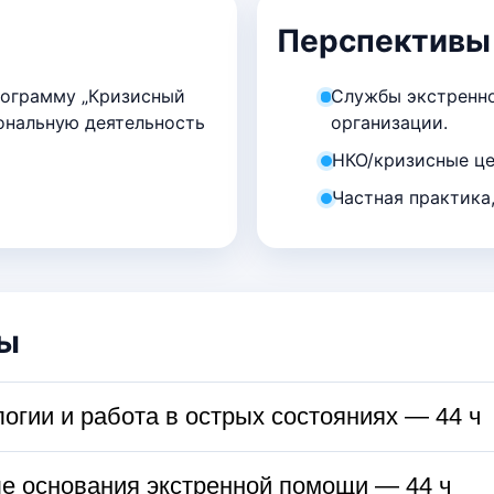
Перспективы
рограмму „Кризисный
Службы экстренн
ональную деятельность
организации.
НКО/кризисные це
Частная практика,
мы
огии и работа в острых состояниях — 44 ч
звимости/возможностей
ые основания экстренной помощи — 44 ч