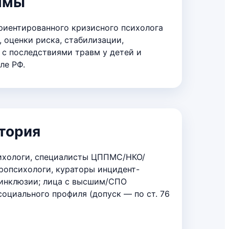
ммы
риентированного кризисного психолога
 оценки риска, стабилизации,
с последствиями травм у детей и
ле РФ.
тория
сихологи, специалисты ЦППМС/НКО/
ропсихологи, кураторы инцидент-
инклюзии; лица с высшим/СПО
оциального профиля (допуск — по ст. 76