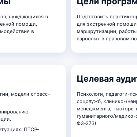
ммы
Цели програ
тов, нуждающихся в
Подготовить практикоо
ренной помощи,
для экстренной помощи,
имодействия в
маршрутизации, работы 
взрослых в правовом по
Целевая ауди
гии, модели стресс–
Психологи, педагоги-п
соцслужб, клинико-/ней
менеджмента, тьюторы 
ланированию
гуманитарного/медико-с
нции.
ФЗ-273).
итуациях: ПТСР-