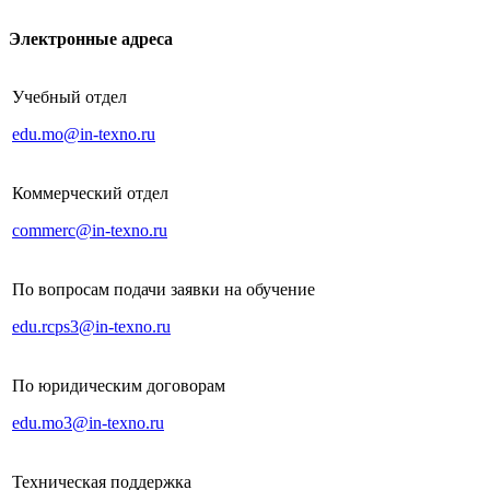
Электронные адреса
Учебный отдел
edu.mo@in-texno.ru
Коммерческий отдел
commerc@in-texno.ru
По вопросам подачи заявки на обучение
edu.rcps3@in-texno.ru
По юридическим договорам
edu.mo3@in-texno.ru
Техническая поддержка