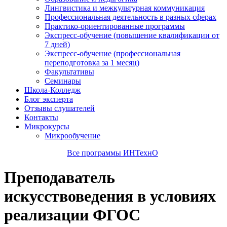
Лингвистика и межкультурная коммуникация
Профессиональная деятельность в разных сферах
Практико-ориентированные программы
Экспресс-обучение (повышение квалификации от
7 дней)
Экспресс-обучение (профессиональная
переподготовка за 1 месяц)
Факультативы
Семинары
Школа-Колледж
Блог эксперта
Отзывы слушателей
Контакты
Микрокурсы
Микрообучение
Все программы ИНТехнО
Преподаватель
искусствоведения в условиях
реализации ФГОС