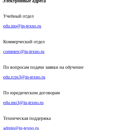
Электронные адреса
Учебный отдел
edu.mo@in-texno.ru
Коммерческий отдел
commerc@in-texno.ru
По вопросам подачи заявки на обучение
edu.rcps3@in-texno.ru
По юридическим договорам
edu.mo3@in-texno.ru
Техническая поддержка
admin@in-texno.ru