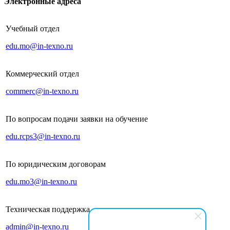
Электронные адреса
Учебный отдел
edu.mo@in-texno.ru
Коммерческий отдел
commerc@in-texno.ru
По вопросам подачи заявки на обучение
edu.rcps3@in-texno.ru
По юридическим договорам
edu.mo3@in-texno.ru
Техническая поддержка
admin@in-texno.ru