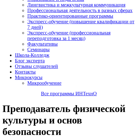
Лингвистика и межкультурная коммуникация
Профессиональная деятельность в разных сферах
Практико-ориентированные программы
Экспресс-обучение (повышение квалификации от
7 дней)
Экспресс-обучение (профессиональная
переподготовка за 1 месяц)
Факультативы
Семинары
Школа-Колледж
Блог эксперта
Отзывы слушателей
Контакты
Микрокурсы
Микрообучение
Все программы ИНТехнО
Преподаватель физической
культуры и основ
безопасности