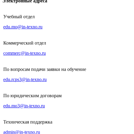
Электронные адреса
Учебный отдел
edu.mo@in-texno.ru
Коммерческий отдел
commerc@in-texno.ru
По вопросам подачи заявки на обучение
edu.rcps3@in-texno.ru
По юридическим договорам
edu.mo3@in-texno.ru
Техническая поддержка
admin@in-texno.ru