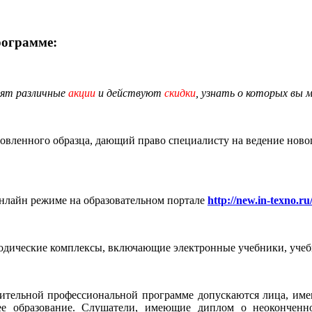
рограмме:
дят различные
акции
и действуют
скидки
, узнать о которых вы 
овленного образца, дающий право специалисту на ведение ново
онлайн режиме на образовательном портале
http://new.in-texno.ru
одические комплексы, включающие электронные учебники, учебн
ительной профессиональной программе допускаются
лица,
име
ее образование.
Слушатели, имеющие диплом о неоконченно