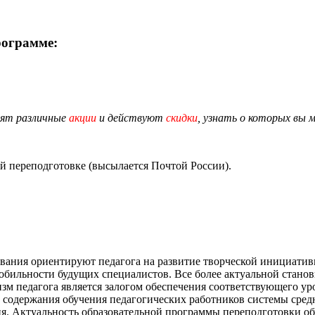
рограмме:
дят различные
акции
и действуют
скидки
, узнать о которых вы 
й переподготовке (высылается Почтой России).
ания ориентируют педагога на развитие творческой инициативы
бильности будущих специалистов. Все более актуальной станови
зм педагога является залогом обеспечения соответствующего ур
о содержания обучения педагогических работников системы сред
я. Актуальность образовательной программы переподготовки об