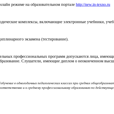
нлайн режиме на образовательном портале
http://new.in-texno.ru
дические комплексы, включающие электронные учебники, учебн
иплинарного экзамена (тестирование).
ельных профессиональных программ допускаются
лица, имеющи
бразование. Слушатели, имеющие диплом о неоконченном высшем
"обучение в одногодичных педагогических классах при средних общеобразов
оответственно и к среднему профессиональному образованию по действующем