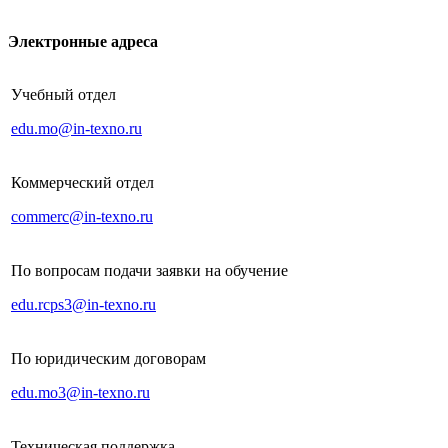
Электронные адреса
Учебный отдел
edu.mo@in-texno.ru
Коммерческий отдел
commerc@in-texno.ru
По вопросам подачи заявки на обучение
edu.rcps3@in-texno.ru
По юридическим договорам
edu.mo3@in-texno.ru
Техническая поддержка