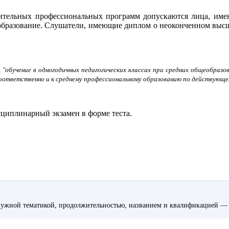
ительных профессиональных программ допускаются
лица, име
образование. Слушатели, имеющие диплом о неоконченном высше
, "обучение в одногодичных педагогических классах при средних общеобраз
оответственно и к среднему профессиональному образованию по действующем
иплинарный экзамен в форме теста.
ужной тематикой, продолжительностью, названием и квалификацией — 