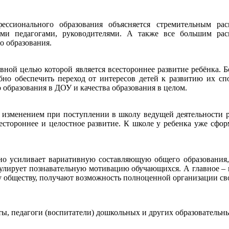
ессионального образования объясняется стремительным р
ими педагогами, руководителями. А также все большим рас
о образования.
авной целью которой является всестороннее развитие ребёнка. 
бно обеспечить переход от интересов детей к развитию их спо
 образования в ДОУ и качества образования в целом.
с изменением при поступлении в школу ведущей деятельности ре
сестороннее и целостное развитие. К школе у ребенка уже сфо
оно усиливает вариативную составляющую общего образования
лирует познавательную мотивацию обучающихся. А главное – в
у обществу, получают возможность полноценной организации св
ы, педагоги (воспитатели) дошкольных и других образовательн